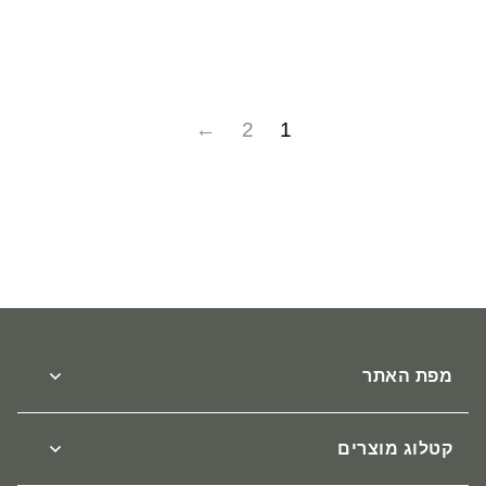
₪
₪
₪
179
219
259
2
1
מפת האתר
אודות
צור קשר
קטלוג מוצרים
הגעה
טרמיים