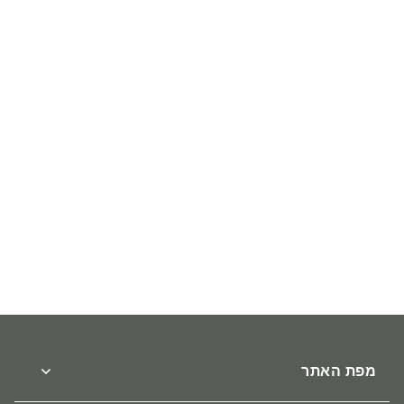
מסכת סקי
מעיל יוניסקס חשמלי -warme
₪
₪
389
129
מפת האתר
אודות