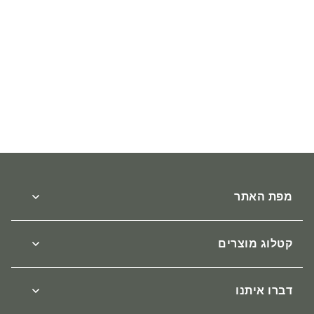
חולצה תרמית לגברים
₪
89
Rated
1.00
out
of
5
מפת האתר
אודות
צור קשר
קטלוג מוצרים
הגעה
טרמיים
תקנון
חולצות וגופיות
דברו איתנו
מעקב הזמנות
גרביים
טלפון: 054-3045686