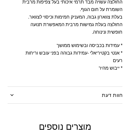
Twitter
החולצה עשויה מבד תרמי איכותי בעל צפיפות מרבית
Google
השומרת על חום הגוף.
בעלת צווארון גבוה, המעניק חמימות וכיסוי לצוואר.
Pinterest
החולצה בעלת גמישות מרבית המאפשרת תנועה
Whatsapp
חופשית ונינוחה.
* עמידות בכביסה ובשימוש ממושך
* אנטי בקטיריאלי -עמידות גבוהה בפני עובש וריחות
רעים
* ייבוש מהיר
חוות דעת
Be the first to review “חולצה תרמית חצי רוכסן לגברים”
האימייל לא יוצג באתר.
שדות החובה מסומנים
*
מוצרים נוספים