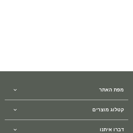
EXTREME WEATHER חליפה
תרמית לגבר LEVEL 3
₪
199
מפת האתר
אודות
צור קשר
קטלוג מוצרים
הגעה
טרמיים
תקנון
חולצות וגופיות
דברו איתנו