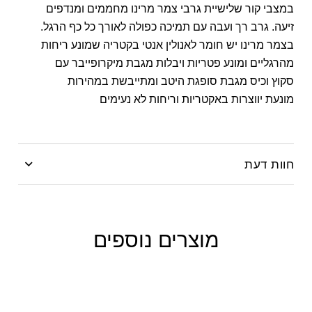
במצבי קור שלישיית גרבי צמר מרינו מחממים ומנדפים
זיעה. גרב רך ועבה עם תמיכה כפולה לאורך כל כף הרגל.
בצמר מרינו יש חומר לאנולין אנטי בקטריה שמונע ריחות
מהרגליים ומונע פטריות ויבלות מגבת מיקרופייבר עם
סקוץ וכיס מגבת סופגת היטב ומתייבשת במהירות
מונעת יווצרות באקטריות וריחות לא נעימים
חוות דעת
Be the first to review “מארז חורף מושלם למתגייס”
האימייל לא יוצג באתר.
שדות החובה מסומנים
*
מוצרים נוספים
*
Your rating
*
Your review
Out of stock