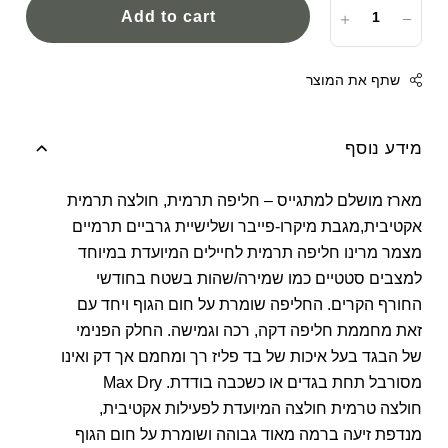
Add to cart
שתף את המוצר
מידע נוסף
Facebook
מארז מושלם למתגייס – חליפה תרמית, חולצה תרמית
Twitter
אקטיבית,מגבת מיקרו-פייבר ושלישיית גרביים תרמיים
Google
מצמר מרינו חליפה תרמית לחיילים המיועדת במיוחד
למצבים סטטיים כמו שמירה/שהות בשטח בחודשי
Pinterest
החורף הקרים. החליפה שומרת על חום הגוף ויחד עם
Whatsapp
זאת מחממת חליפה דקה, רכה וגמישה. החלק הפנימי
של הבגד בעל איכות של בד פליז רך ומחמם אך דק ואינו
מסורבל תחת בגדים או כשכבה בודדת. Max Dry
חולצה טרמית חולצה המיועדת לפעילות אקטיבית,
מנדפת זיעה ברמה מאוד גבוהה ושומרת על חום הגוף