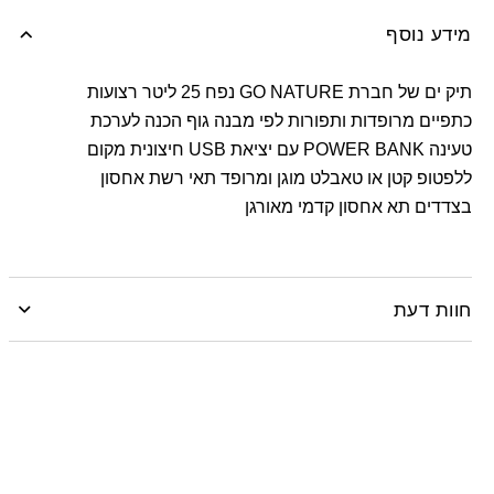
מידע נוסף
Facebook
Twitter
תיק ים של חברת GO NATURE נפח 25 ליטר רצועות
Google
כתפיים מרופדות ותפורות לפי מבנה גוף הכנה לערכת
טעינה POWER BANK עם יציאת USB חיצונית מקום
Pinterest
ללפטופ קטן או טאבלט מוגן ומרופד תאי רשת אחסון
Whatsapp
בצדדים תא אחסון קדמי מאורגן
חוות דעת
Be the first to review “תרמיל City Ranger”
האימייל לא יוצג באתר.
שדות החובה מסומנים
*
*
Your rating