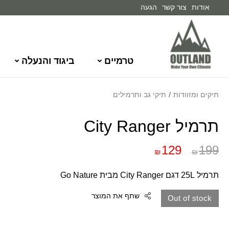
אודות
צור קשר
הגעה
טרמיים
ביגוד והנעלה
תיקים ומזוודות
/
תיקי גב ותרמילים
תרמיל City Ranger
129
199
₪
₪
תרמיל 25L דגם City Ranger מבית Go Nature
שתף את המוצר
Out of stock